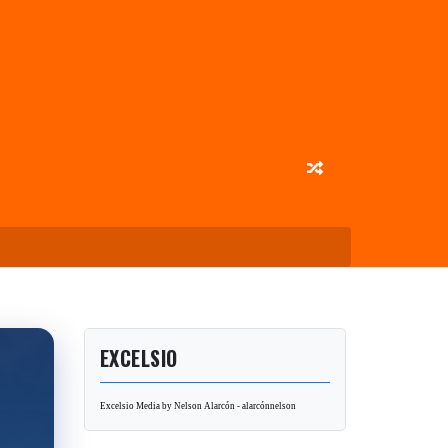
EXCELSIO
Excelsio Media by Nelson Alarcón - alarcónnelson