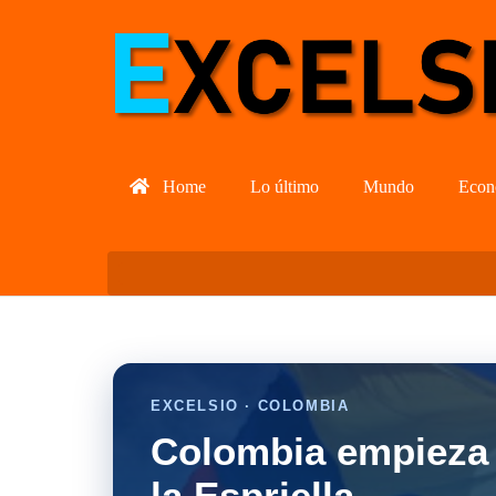
Home
Lo último
Mundo
Econ
EXCELSIO · COLOMBIA
Colombia empieza 
la Espriella