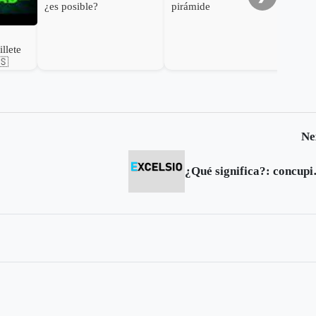
¿es posible?
pirámide
llete
🇸
Ne
¿Qué si