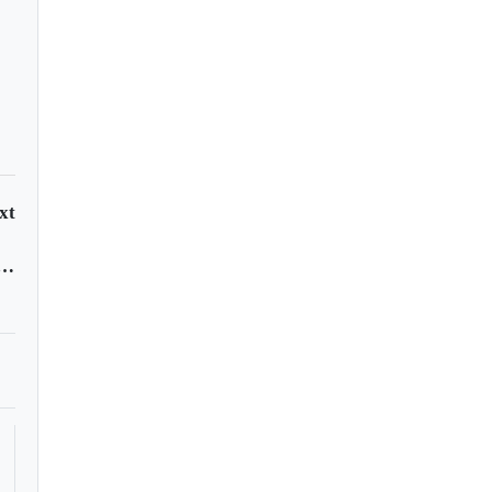
xt
gnifica?: concupiscencia