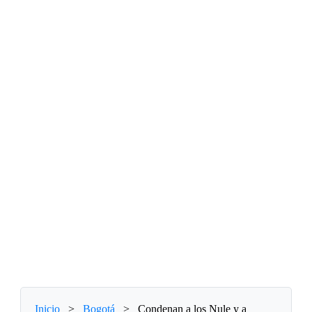
Inicio
>
Bogotá
>
Condenan a los Nule y a