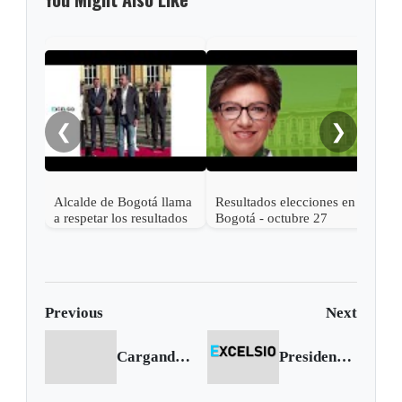
Moto
caus
en 
❮
❯
Alcalde de Bogotá llama
Resultados elecciones en
a respetar los resultados
Bogotá - octubre 27
electorales y a votar
2019 - CLAUDIA
masivamente
LÓPEZ es la nueva
alcaldesa
Previous
Next
Cargando anterior...
Presidente Santos abrió licitación para la recuperación del río Bogotá