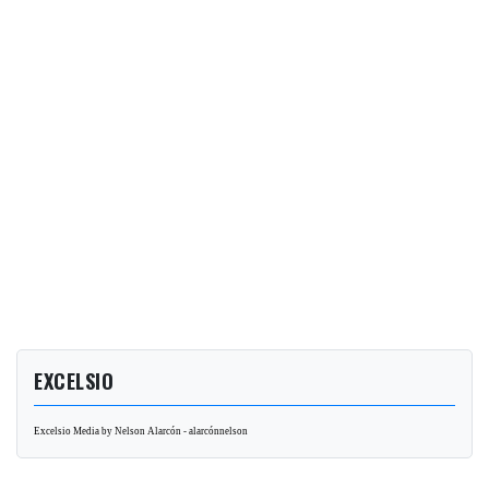
EXCELSIO
Excelsio Media by Nelson Alarcón - alarcónnelson