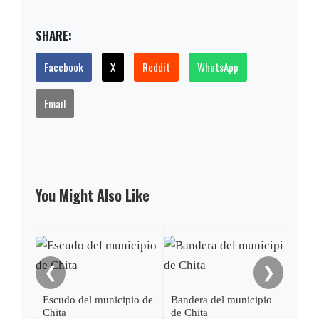
SHARE:
Facebook
X
Reddit
WhatsApp
Email
You Might Also Like
Himn
❮
❯
Chit
Escudo del municipio de
Bandera del municipio
Chita
de Chita