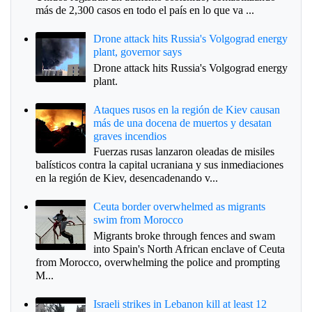
más de 2,300 casos en todo el país en lo que va ...
Drone attack hits Russia's Volgograd energy
plant, governor says
Drone attack hits Russia's Volgograd energy
plant.
Ataques rusos en la región de Kiev causan
más de una docena de muertos y desatan
graves incendios
Fuerzas rusas lanzaron oleadas de misiles
balísticos contra la capital ucraniana y sus inmediaciones
en la región de Kiev, desencadenando v...
Ceuta border overwhelmed as migrants
swim from Morocco
Migrants broke through fences and swam
into Spain's North African enclave of Ceuta
from Morocco, overwhelming the police and prompting
M...
Israeli strikes in Lebanon kill at least 12