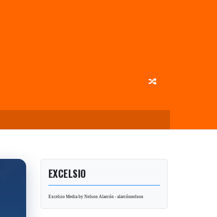
EXCELSIO
Excelsio Media by Nelson Alarcón - alarcónnelson