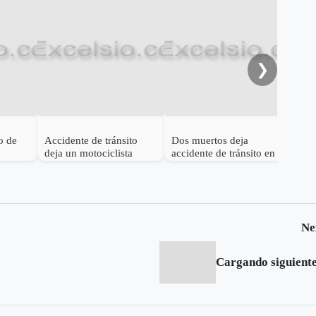
Dos
her
trá
❯
o de
Accidente de tránsito
Dos muertos deja
deja un motociclista
accidente de tránsito en
e
muerto en Sogamoso
Tunja
Ne
Cargando siguiente.