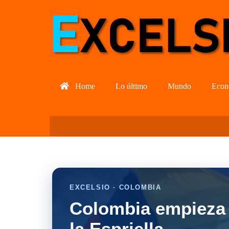
Home
Lo último
Mundo
Econ
EXCELSIO · COLOMBIA
Colombia empieza 
la Espriella