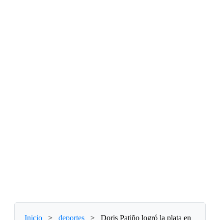
Inicio
>
deportes
>
Doris Patiño logró la plata en