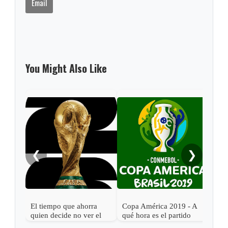
Email
You Might Also Like
❮
❯
El tiempo que ahorra
Copa América 2019 - A
Cop
quien decide no ver el
qué hora es el partido
qué 
Mundial 2026
Argentina vs. Colombia
Bras