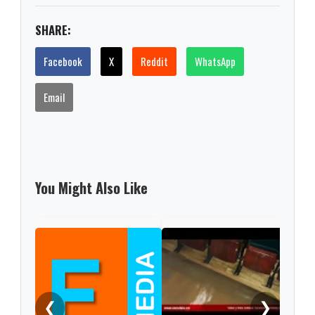
SHARE:
Facebook
X
Reddit
WhatsApp
Email
You Might Also Like
Indi
Soga
IPS
❮
❯