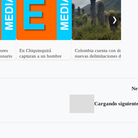
cal
ele
al 
❯
dores
En Chiquinquirá
Colombia cuenta con dos
lonario
capturan a un hombre
nuevas delimitaciones de
por el delito de
Páramo
receptación
Ne
Cargando siguiente.