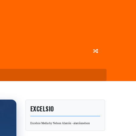
EXCELSIO
Excelsio Media by Nelson Alarcón - alarcónnelson