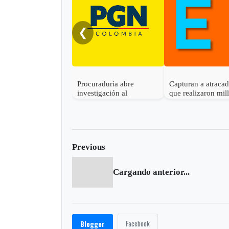
❮
Procuraduría abre
Capturan a atraca
investigación al
que realizaron mil
gobernador de Boyacá
robo en Otanche
por presunta
participación indebida en
política
Previous
Cargando anterior...
Facebook
Blogger