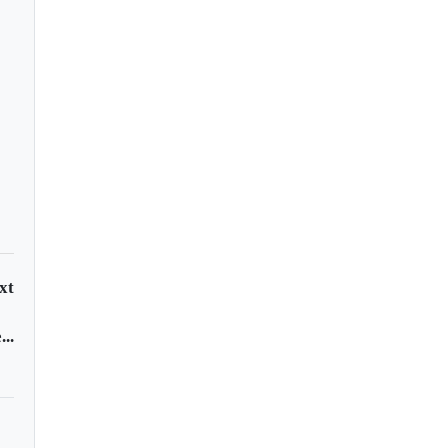
endario para
cciones de revocatoria
alcalde de Sogamoso
xt
..