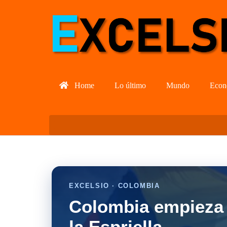
Home
Lo último
Mundo
Econ
EXCELSIO · COLOMBIA
Colombia empieza 
la Espriella