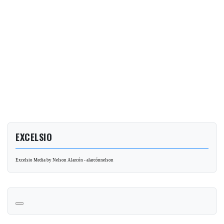
EXCELSIO
Excelsio Media by Nelson Alarcón - alarcónnelson