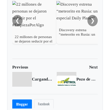
❮
❯
Discovery estrena
Dis
“meteorito en Rusia: un
revi
22 millones de personas
especial Daily Planet”
Igle
se dejaron seducir por el
#EmpiezaPorAlgo
Previous
Next
Cargando anterior...
Pozo de Ecopetrol en Antioquia alcanzará los 5.500 barriles diarios
Facebook
Blogger