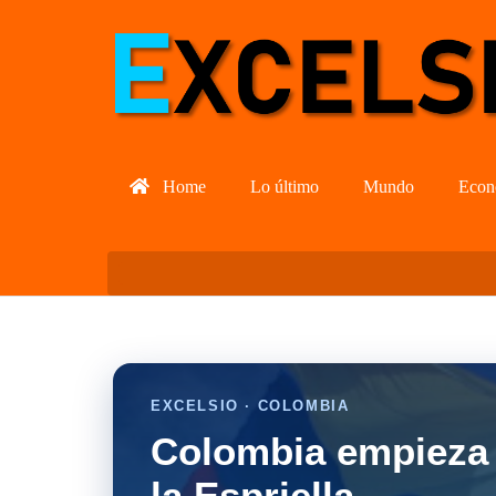
Home
Lo último
Mundo
Econ
EXCELSIO · COLOMBIA
Colombia empieza 
la Espriella