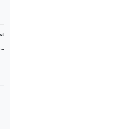
xt
..