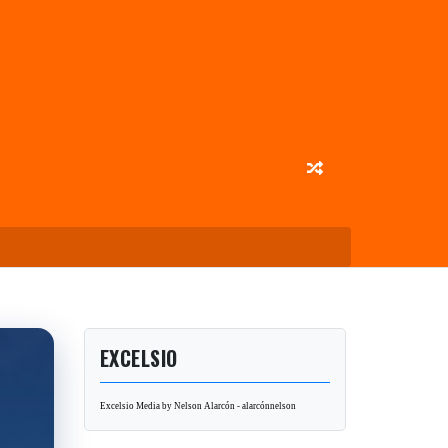
EXCELSIO
Excelsio Media by Nelson Alarcón - alarcónnelson