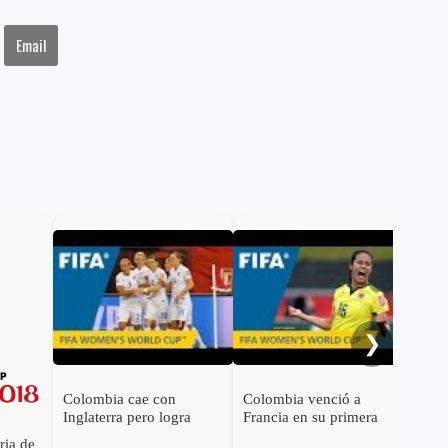
Email
Lan
desa
min
❯
Colombia cae con
Colombia venció a
Inglaterra pero logra
Francia en su primera
cupo a octavos
victoria en el Mundial
ria de