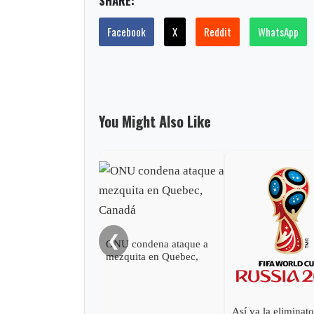
SHARE:
Facebook
X
Reddit
WhatsApp
You Might Also Like
❮
ONU condena ataque a
mezquita en Quebec,
Canadá
Así va la eliminato