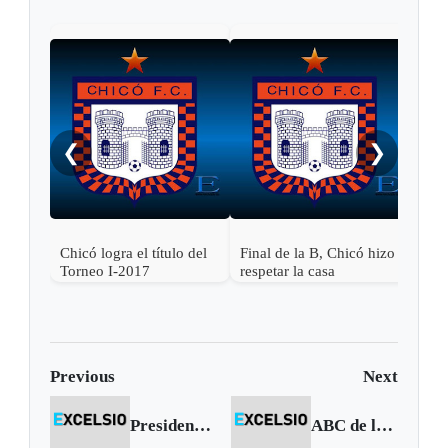
Fina
reci
❮
❯
Chicó logra el título del
Final de la B, Chicó hizo
Torneo I-2017
respetar la casa
Previous
Next
Presidente Uribe: TLC con Europa conviene a todos los sectores económicos
ABC de la elección presidencial del 30 de mayo