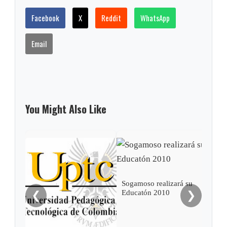
Facebook
X
Reddit
WhatsApp
Email
You Might Also Like
Sogamoso realizará su
Educatón 2010
❮
❯
Alca
resu