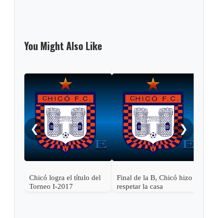
You Might Also Like
Fina
reci
❮
❯
Chicó logra el título del
Final de la B, Chicó hizo
Torneo I-2017
respetar la casa