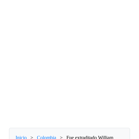
Inicio
>
Colombia
>
Fue extraditado William