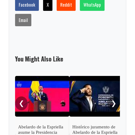
Facebook
X
Reddit
WhatsApp
Email
You Might Also Like
Pres
Lati
asis
❮
❯
Abel
en C
Abelardo de la Espriella
Histórico juramento de
asume la Presidencia
Abelardo de la Espriella