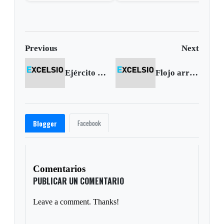
desde una base militar de
en Cali, el inicio de la
Cali
"Patria Milagro"
Previous
Next
Ejército da golpes al terrorismo en Sugamuxi
Flojo arranque de los boyacenses en Táchira
Facebook
Blogger
Comentarios
PUBLICAR UN COMENTARIO
Leave a comment. Thanks!