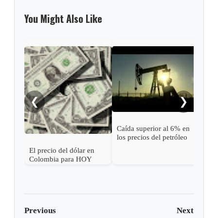
You Might Also Like
Tesl
de e
segu
supe
del
❮
❯
Caída superior al 6% en
los precios del petróleo
tras una pausa en los
El precio del dólar en
ataques entre EE. UU. e
Colombia para HOY
Irán
Previous
Next