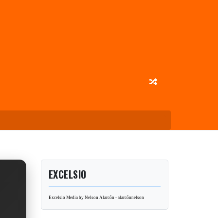
EXCELSIO
Excelsio Media by Nelson Alarcón - alarcónnelson