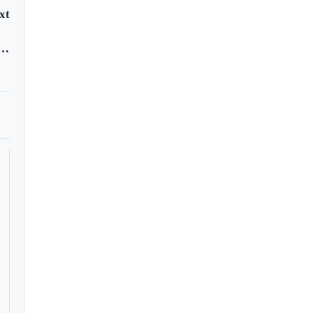
xt
AL | 2010, año bicentenario