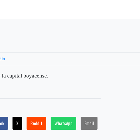
dio
 la capital boyacense.
ook
X
Reddit
WhatsApp
Email