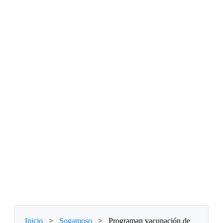
Inicio
>
Sogamoso
>
Programan vacunación de