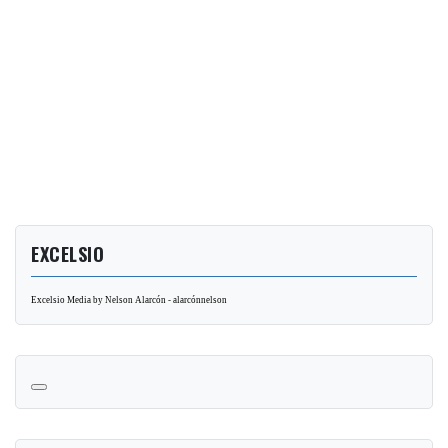
EXCELSIO
Excelsio Media by Nelson Alarcón - alarcónnelson