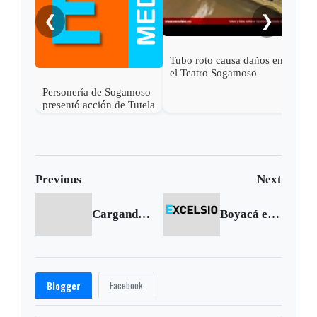
❮
❯
Tubo roto causa daños en
el Teatro Sogamoso
Personería de Sogamoso
presentó acción de Tutela
en contra de Esimed
Previous
Next
Cargando anterior...
Boyacá enciende su navidad
Facebook
Blogger