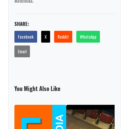
Redonda.
SHARE:
Facebook
X
Reddit
WhatsApp
Email
You Might Also Like
Indi
Soga
IPS