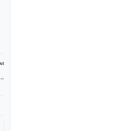
xt
ía se tomó el centro de Tunja