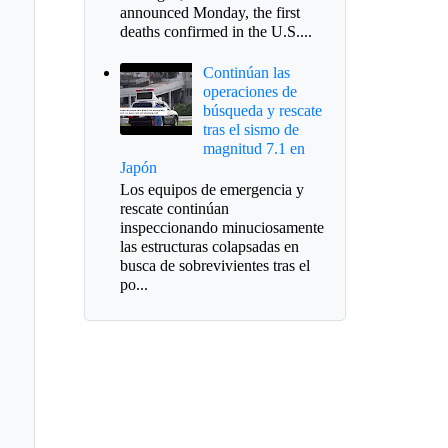
announced Monday, the first
deaths confirmed in the U.S....
Continúan las
operaciones de
búsqueda y rescate
tras el sismo de
magnitud 7.1 en
Japón
Los equipos de emergencia y
rescate continúan
inspeccionando minuciosamente
las estructuras colapsadas en
busca de sobrevivientes tras el
po...
 muertos y tres
idos dejó accidente de
nsito en Santa María