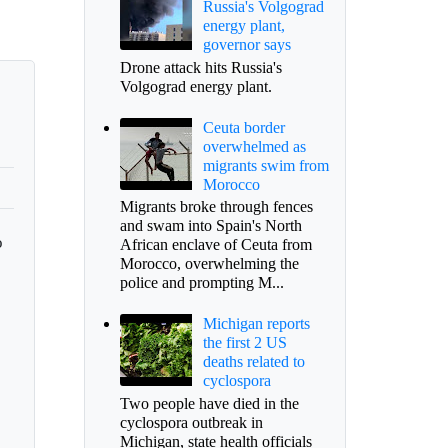
Russia's Volgograd
energy plant,
governor says
Drone attack hits Russia's
Volgograd energy plant.
Ceuta border
overwhelmed as
migrants swim from
Morocco
Migrants broke through fences
and swam into Spain's North
o
African enclave of Ceuta from
Morocco, overwhelming the
police and prompting M...
Michigan reports
the first 2 US
deaths related to
cyclospora
Two people have died in the
cyclospora outbreak in
Michigan, state health officials