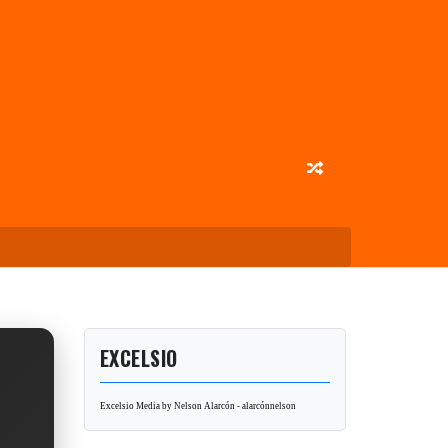
EXCELSIO
Excelsio Media by Nelson Alarcón - alarcónnelson