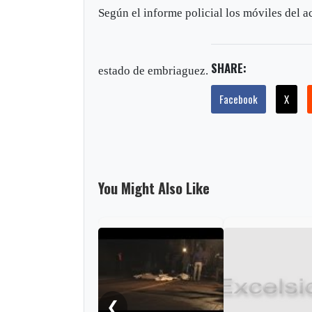
Según el informe policial los móviles del a
SHARE:
estado de embriaguez.
Facebook
X
You Might Also Like
❮