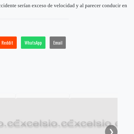
ccidente serían exceso de velocidad y al parecer conducir en
Reddit
WhatsApp
Email
Dos
her
trá
❯