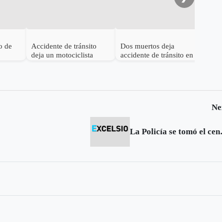
o de
Accidente de tránsito
Dos muertos deja
deja un motociclista
accidente de tránsito en
e
muerto en Sogamoso
Tunja
Ne
La Polic