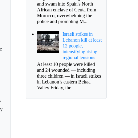
and swam into Spain's North
African enclave of Ceuta from
Morocco, overwhelming the
police and prompting M...
Israeli strikes in
Lebanon kill at least
12 people,
e
intensifying rising
regional tensions
At least 10 people were killed
and 24 wounded — including
three children — in Israeli strikes
in Lebanon’s eastern Bekaa
Valley Friday, the ...
s
 y