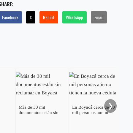
SHARE:
Facebook
X
Reddit
WhatsApp
Email
❯
Más de 30 mil
En Boyacá cerca de 50
documentos están sin
mil personas aún no
Lui
reclamar en Boyacá
tienen la nueva cédula
com
tra
céd