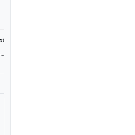
xt
..