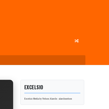
EXCELSIO
Excelsio Media by Nelson Alarcón - alarcónnelson