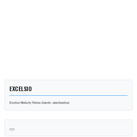
EXCELSIO
Excelsio Media by Nelson Alarcón - alarcónnelson