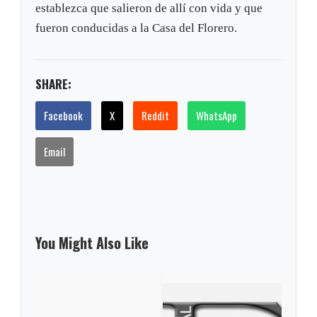
establezca que salieron de allí con vida y que
fueron conducidas a la Casa del Florero.
SHARE:
Facebook
X
Reddit
WhatsApp
Email
You Might Also Like
Fue 