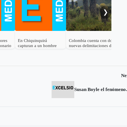
al 
❯
dores
En Chiquinquirá
Colombia cuenta con dos
lonario
capturan a un hombre
nuevas delimitaciones de
por el delito de
Páramo
receptación
Ne
Susan Boyle