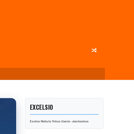
EXCELSIO
Excelsio Media by Nelson Alarcón - alarcónnelson