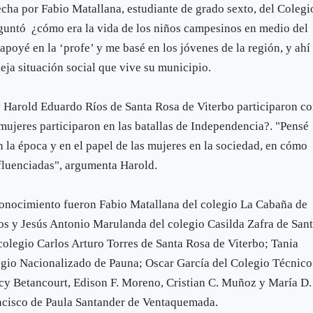
cha por Fabio Matallana, estudiante de grado sexto, del Colegi
guntó ¿cómo era la vida de los niños campesinos en medio del
apoyé en la ‘profe’ y me basé en los jóvenes de la región, y ahí 
leja situación social que vive su municipio.
 Harold Eduardo Ríos de Santa Rosa de Viterbo participaron c
 mujeres participaron en las batallas de Independencia?. "Pensé
 la época y en el papel de las mujeres en la sociedad, en cómo
nfluenciadas", argumenta Harold.
conocimiento fueron Fabio Matallana del colegio La Cabaña de
s y Jesús Antonio Marulanda del colegio Casilda Zafra de San
olegio Carlos Arturo Torres de Santa Rosa de Viterbo; Tania
egio Nacionalizado de Pauna; Oscar García del Colegio Técnico
y Betancourt, Edison F. Moreno, Cristian C. Muñoz y María D.
ncisco de Paula Santander de Ventaquemada.