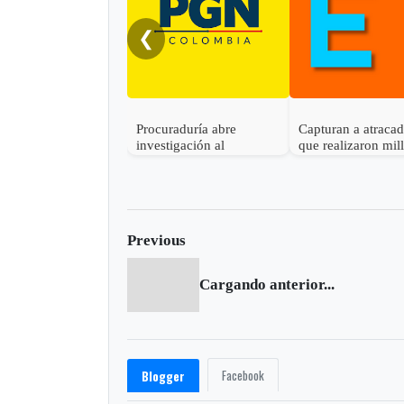
❮
Procuraduría abre
Capturan a atraca
investigación al
que realizaron mil
gobernador de Boyacá
robo en Otanche
por presunta
participación indebida en
política
Previous
Cargando anterior...
Facebook
Blogger