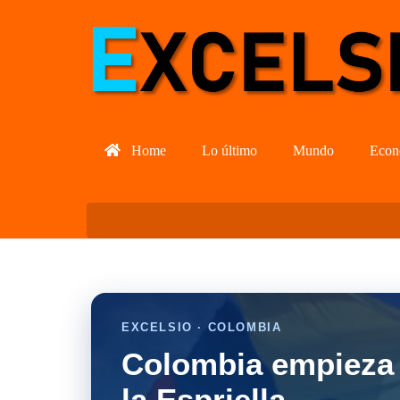
Home
Lo último
Mundo
Econ
EXCELSIO · COLOMBIA
Colombia empieza 
la Espriella