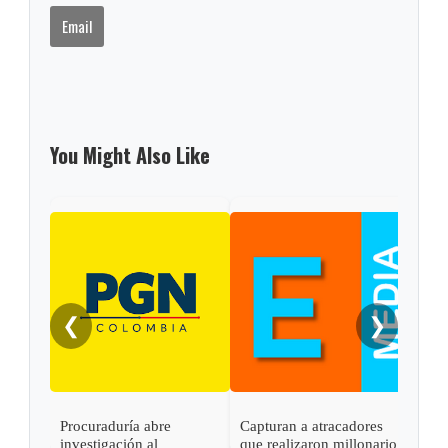
Email
You Might Also Like
❮
❯
Procuraduría abre
Capturan a atracadores
En C
investigación al
que realizaron millonario
capt