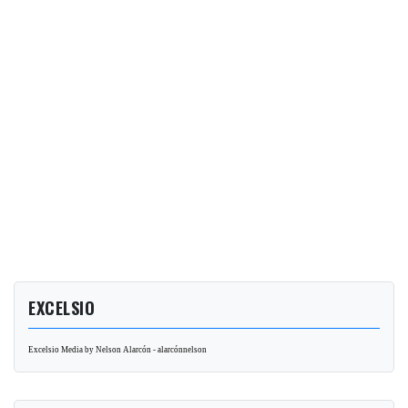
EXCELSIO
Excelsio Media by Nelson Alarcón - alarcónnelson