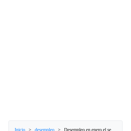
Inicio
>
desempleo
>
Desempleo en enero el se