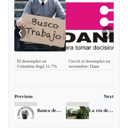
❮
❯
El desempleo en
Creció el desempleo en
Tasa
Colombia llegó 11.7%
noviembre: Dane
mant
Previous
Next
Banco de la República redujo tasa de interés
La vía del Cusiana, denuncia eterna