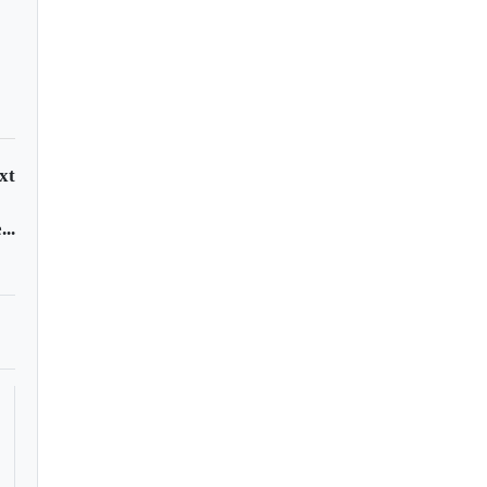
 municipio de Chita
xt
..