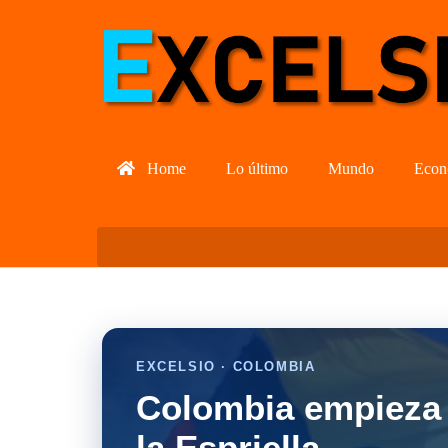
Home
Lo último
Mundo
Econ
EXCELSIO · COLOMBIA
Colombia empieza 
la Espriella