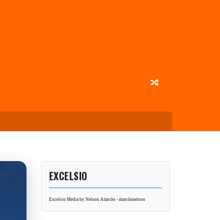
EXCELSIO
Excelsio Media by Nelson Alarcón - alarcónnelson