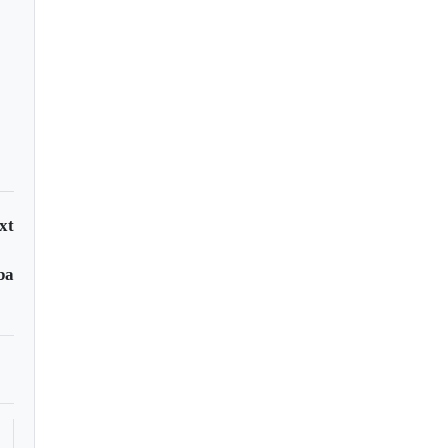
xt
ba