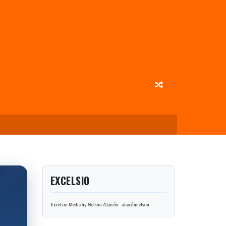
EXCELSIO
Excelsio Media by Nelson Alarcón - alarcónnelson