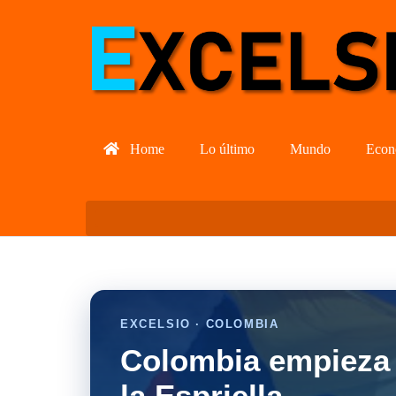
Home
Lo último
Mundo
Econ
EXCELSIO · COLOMBIA
Colombia empieza 
la Espriella