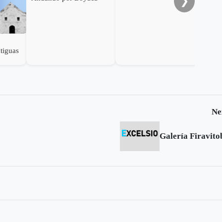
❯
ntiguas
Ne
Galería Firavito