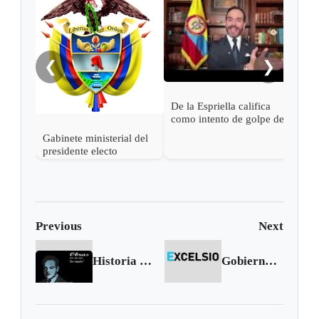
Pres
Espr
empa
Petr
❮
❯
De la Espriella califica
como intento de golpe de
estado las acciones de
Gabinete ministerial del
Petro para desconocer su
presidente electo
victoria
Abelardo de la Espriella
Previous
Next
Historia de Sogamoso | Nº6 Breve biografía de Jorge Camargo Spolidore
Gobierno Nacional autoriza operación de liberación