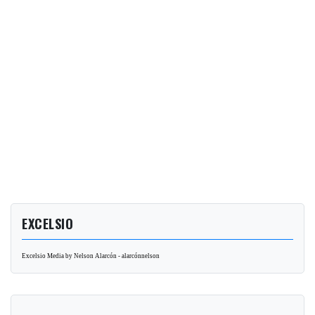
EXCELSIO
Excelsio Media by Nelson Alarcón - alarcónnelson