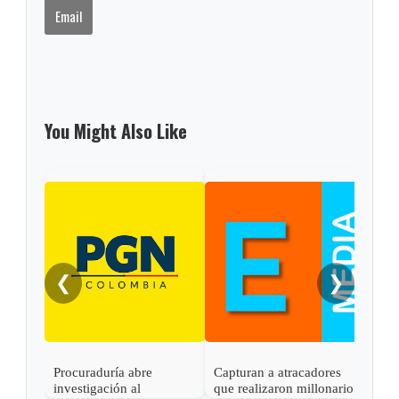
Email
You Might Also Like
❮
❯
Procuraduría abre
Capturan a atracadores
En C
investigación al
que realizaron millonario
capt