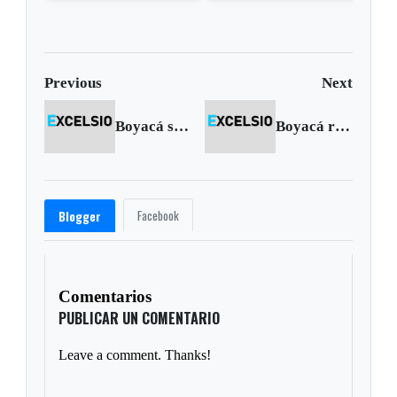
gobernador de Boyacá
robo en Otanche
por 
por presunta
rece
participación indebida en
política
Previous
Next
Boyacá será piloto en Distrito de Planificación Minera
Boyacá recibió más de 5 mil millones en regalías
Facebook
Blogger
Comentarios
PUBLICAR UN COMENTARIO
Leave a comment. Thanks!