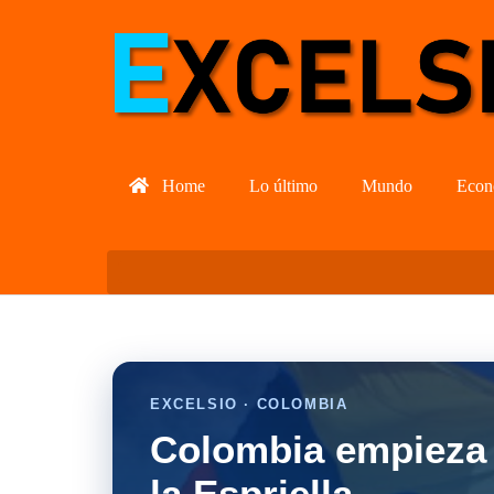
Home
Lo último
Mundo
Econ
EXCELSIO · COLOMBIA
Colombia empieza 
la Espriella