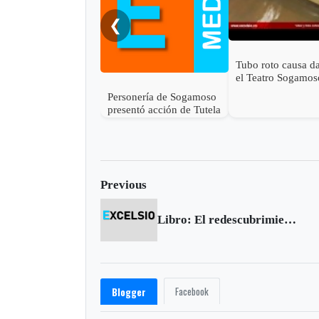
❮
Tubo roto causa d
el Teatro Sogamos
Personería de Sogamoso
presentó acción de Tutela
en contra de Esimed
Previous
Libro: El redescubrimiento del pasado prehispánico de Colombia
Facebook
Blogger