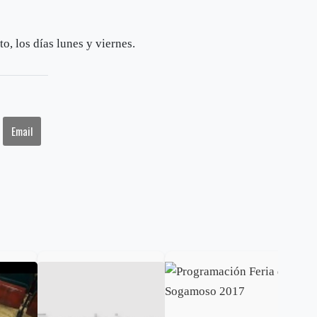
o, los días lunes y viernes.
Email
Gob
cal
ele