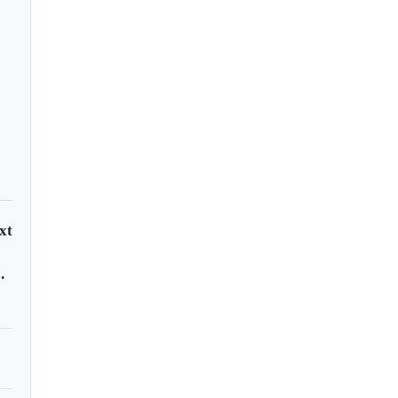
alcalde de Sogamoso
xt
de Energía de Boyacá"