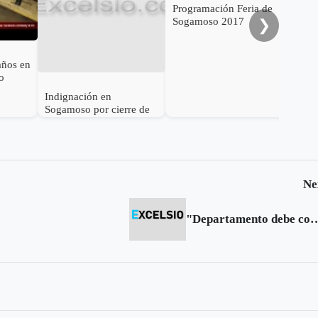
al 
Programación Feria de
Sogamoso 2017
❯
años en
o
Indignación en
Sogamoso por cierre de
IPS Esimed
Ne
"Departamento debe comprar la Empresa 