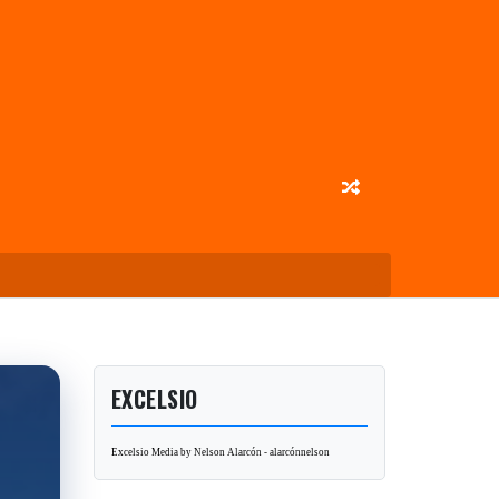
EXCELSIO
Excelsio Media by Nelson Alarcón - alarcónnelson