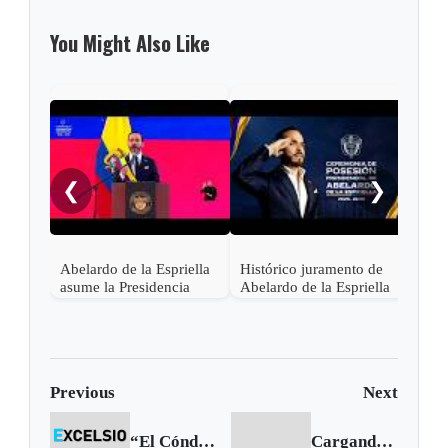
You Might Also Like
Pres
Lati
asis
❮
❯
Abel
en C
Abelardo de la Espriella
Histórico juramento de
asume la Presidencia
Abelardo de la Espriella
desde una base militar de
en Cali, el inicio de la
Cali
"Patria Milagro"
Previous
Next
“El Cóndor” de Obregón robado y recuperado en la Casa de Nariño
Cargando siguiente...