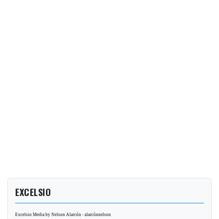
EXCELSIO
Excelsio Media by Nelson Alarcón - alarcónnelson