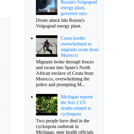
Russia's Volgograd
energy plant,
governor says
Drone attack hits Russia's
Volgograd energy plant.
Ceuta border
overwhelmed as
migrants swim from
Morocco
Migrants broke through fences
and swam into Spain's North
African enclave of Ceuta from
Morocco, overwhelming the
police and prompting M...
Michigan reports
the first 2 US
deaths related to
y
cyclospora
Two people have died in the
cyclospora outbreak in
Michigan, state health officials