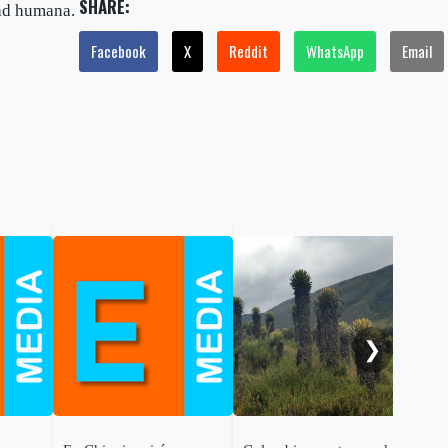
SHARE:
idad humana.
Facebook
X
Reddit
WhatsApp
Email
Gob
cal
ele
al 
❯