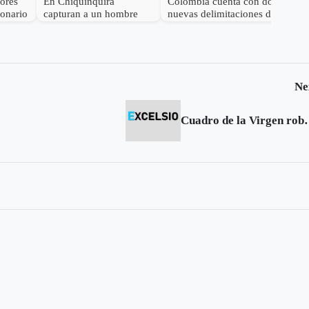
dores
En Chiquinquirá
Colombia cuenta con dos
lonario
capturan a un hombre
nuevas delimitaciones de
por el delito de
Páramo
receptación
Ne
Cuadro de la Virgen ro