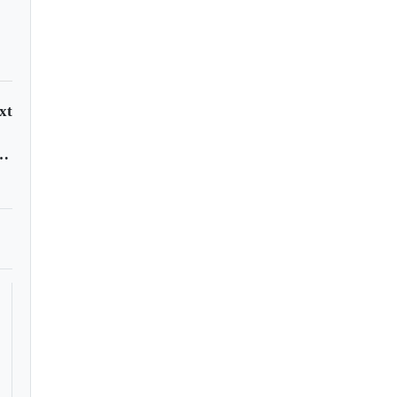
xt
bado en Santa Rosa fue recuperado