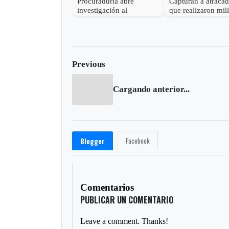
Procuraduría abre
Capturan a atraca
investigación al
que realizaron mil
gobernador de Boyacá
robo en Otanche
por presunta
participación indebida en
política
Previous
Cargando anterior...
Facebook
Blogger
Comentarios
PUBLICAR UN COMENTARIO
Leave a comment. Thanks!