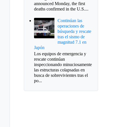
announced Monday, the first
deaths confirmed in the U.S....
Continúan las
operaciones de
búsqueda y rescate
tras el sismo de
magnitud 7.1 en
Japón
Los equipos de emergencia y
rescate continúan
inspeccionando minuciosamente
las estructuras colapsadas en
busca de sobrevivientes tras el
ernación define
po...
endario para
cciones de revocatoria
alcalde de Sogamoso