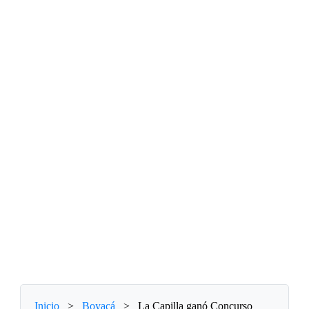
Inicio
>
Boyacá
>
La Capilla ganó Concurso