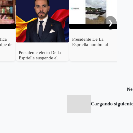
con
Rod
será
Inte
❯
ifica
Presidente De La
olpe de
Espriella nombra al
s de
General (r) Jorge
Presidente electo De la
ocer su
Eduardo Mora López
Espriella suspende el
como Ministro de
empalme con el gobierno
Defensa
Petro
Ne
Cargando siguiente.