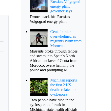
Russia's Volgograd
energy plant,
governor says
Drone attack hits Russia's
Volgograd energy plant.
Ceuta border
overwhelmed as
migrants swim from
Morocco
Migrants broke through fences
and swam into Spain's North
a
African enclave of Ceuta from
Morocco, overwhelming the
police and prompting M...
Michigan reports
the first 2 US
deaths related to
cyclospora
Two people have died in the
cyclospora outbreak in
Michigan, state health officials