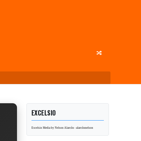
EXCELSIO
Excelsio Media by Nelson Alarcón - alarcónnelson