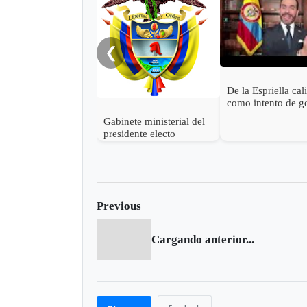
❮
De la Espriella cal
como intento de g
estado las accione
Gabinete ministerial del
Petro para descon
presidente electo
victoria
Abelardo de la Espriella
Previous
Cargando anterior...