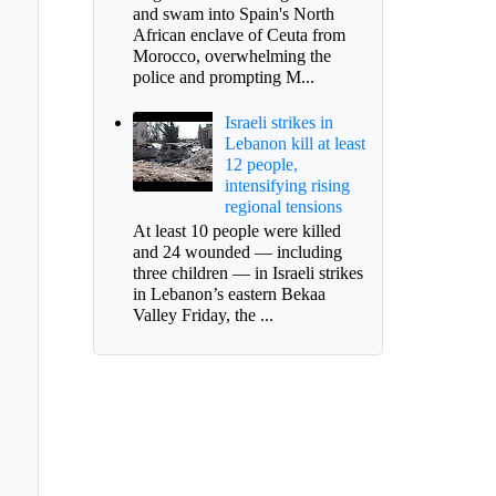
and swam into Spain's North
African enclave of Ceuta from
Morocco, overwhelming the
police and prompting M...
Israeli strikes in
Lebanon kill at least
12 people,
intensifying rising
regional tensions
At least 10 people were killed
and 24 wounded — including
three children — in Israeli strikes
ernación define
in Lebanon’s eastern Bekaa
endario para
Valley Friday, the ...
cciones de revocatoria
alcalde de Sogamoso