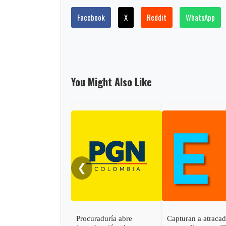
Facebook
X
Reddit
WhatsApp
You Might Also Like
❮
Procuraduría abre
Capturan a atraca