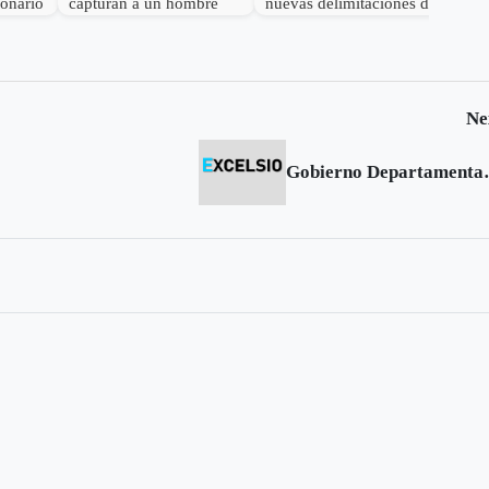
lonario
capturan a un hombre
nuevas delimitaciones de
por el delito de
Páramo
receptación
Ne
Gobierno Depart