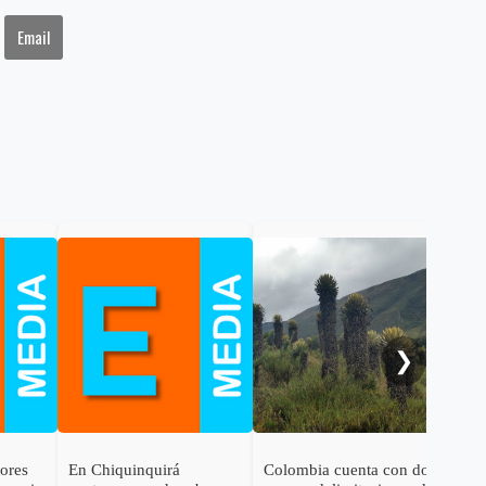
Email
Gob
cal
ele
al 
❯
dores
En Chiquinquirá
Colombia cuenta con dos