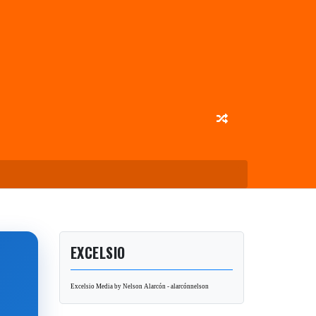
EXCELSIO
Excelsio Media by Nelson Alarcón - alarcónnelson