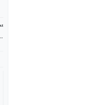
xt
amental cederá bienes a los municipios