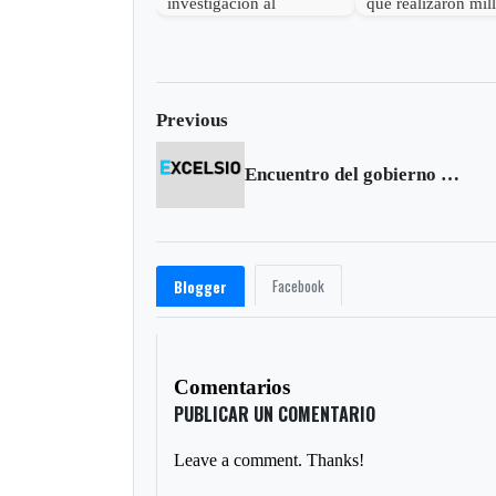
investigación al
que realizaron mil
gobernador de Boyacá
robo en Otanche
por presunta
participación indebida en
política
Previous
Encuentro del gobierno con comunidades indígenas
Facebook
Blogger
Comentarios
PUBLICAR UN COMENTARIO
Leave a comment. Thanks!