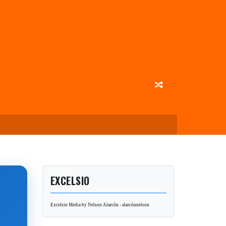
EXCELSIO
Excelsio Media by Nelson Alarcón - alarcónnelson