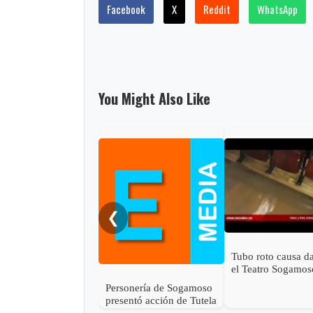
Facebook
X
Reddit
WhatsApp
You Might Also Like
❮
Tubo roto causa d
el Teatro Sogamos
Personería de Sogamoso
presentó acción de Tutela
en contra de Esimed