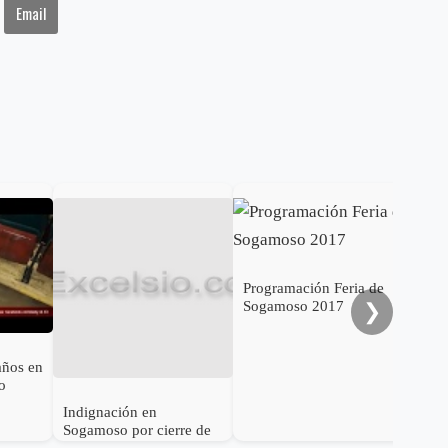
Email
Gob
cal
ele
al 
Programación Feria de
Sogamoso 2017
❯
años en
o
Indignación en
Sogamoso por cierre de
IPS Esimed