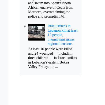
and swam into Spain's North
African enclave of Ceuta from
Morocco, overwhelming the
police and prompting M...
Israeli strikes in
Lebanon kill at least
12 people,
intensifying rising
regional tensions
At least 10 people were killed
and 24 wounded — including
ernación define
three children — in Israeli strikes
endario para
in Lebanon’s eastern Bekaa
cciones de revocatoria
Valley Friday, the ...
alcalde de Sogamoso