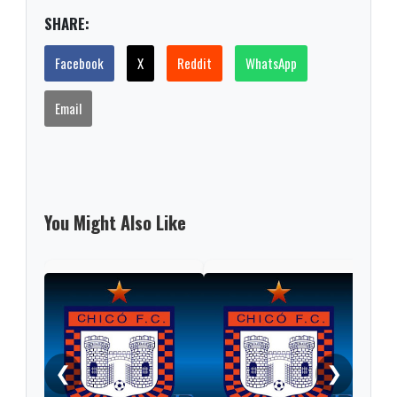
SHARE:
Facebook
X
Reddit
WhatsApp
Email
You Might Also Like
Fina
reci
❮
❯