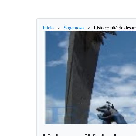
Inicio
>
Sogamoso
>
Listo comité de desar