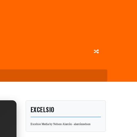
EXCELSIO
Excelsio Media by Nelson Alarcón - alarcónnelson