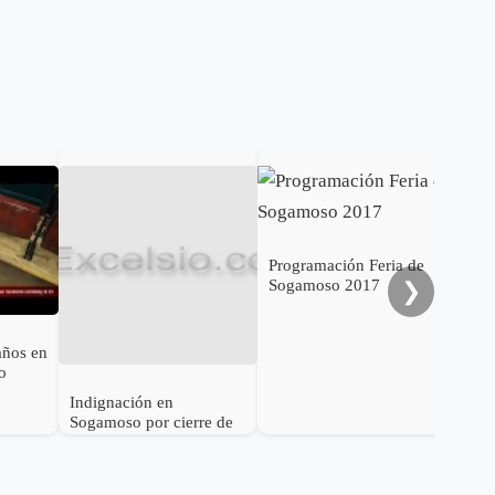
Gob
cal
ele
al 
Programación Feria de
Sogamoso 2017
❯
años en
o
Indignación en
Sogamoso por cierre de
IPS Esimed