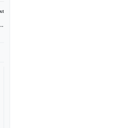
xt
s públicas con acceso a Internet