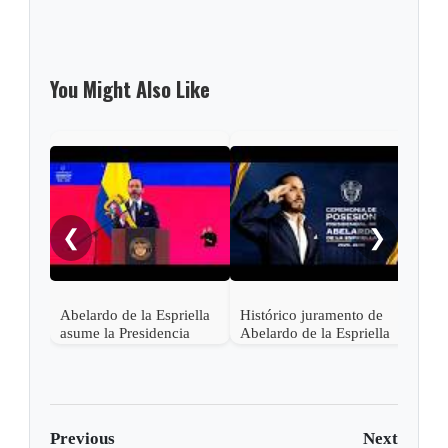
You Might Also Like
"¡Ce
noch
❮
❯
Abelardo de la Espriella
Histórico juramento de
asume la Presidencia
Abelardo de la Espriella
desde una base militar de
en Cali, el inicio de la
Cali
"Patria Milagro"
Previous
Next