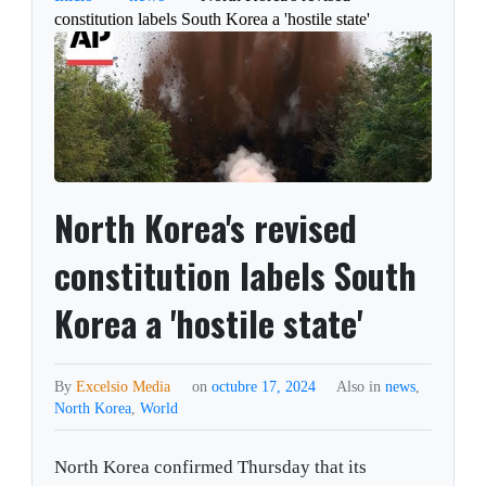
constitution labels South Korea a 'hostile state'
North Korea's revised
constitution labels South
Korea a 'hostile state'
By
Excelsio Media
on
octubre 17, 2024
Also in
news
,
North Korea
,
World
North Korea confirmed Thursday that its