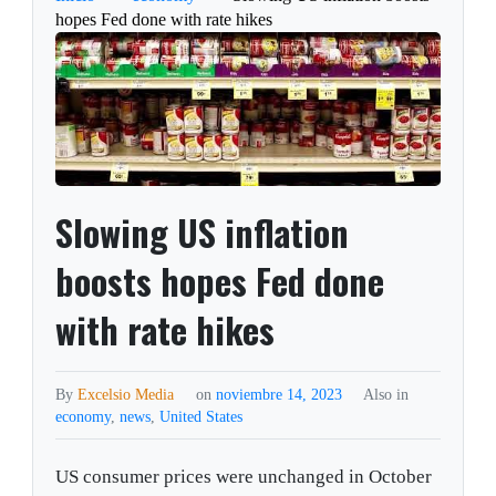
hopes Fed done with rate hikes
Slowing US inflation
boosts hopes Fed done
with rate hikes
By
Excelsio Media
on
noviembre 14, 2023
Also in
economy
,
news
,
United States
US consumer prices were unchanged in October