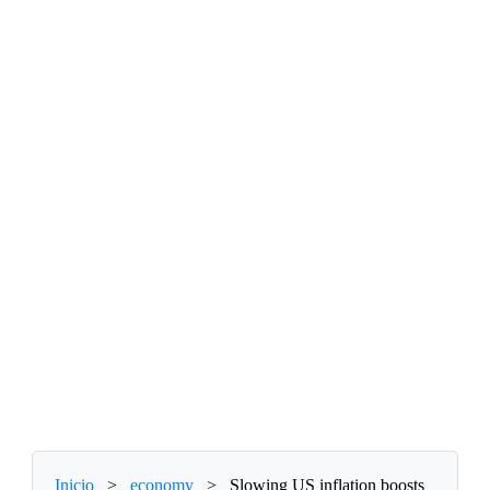
Inicio
>
economy
>
Slowing US inflation boosts