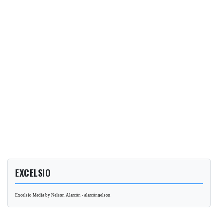
EXCELSIO
Excelsio Media by Nelson Alarcón - alarcónnelson