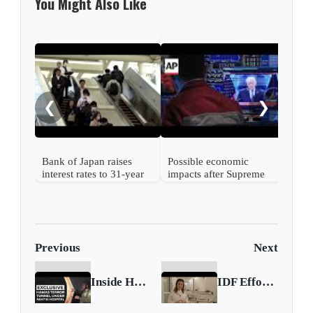
You Might Also Like
Nint
rise
from
❮
❯
Bank of Japan raises
Possible economic
interest rates to 31-year
impacts after Supreme
high
Court strikes down
Trump's tariffs
Previous
Next
Inside Hamas Terrorist Tunnel Under Rantisi Hospital in Gaza
IDF Effort to Coordinate Transfer of Incubators from an Israeli Hospital to Shifa Hospital