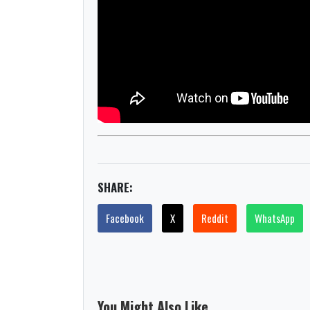
SHARE:
Facebook
X
Reddit
WhatsApp
You Might Also Like