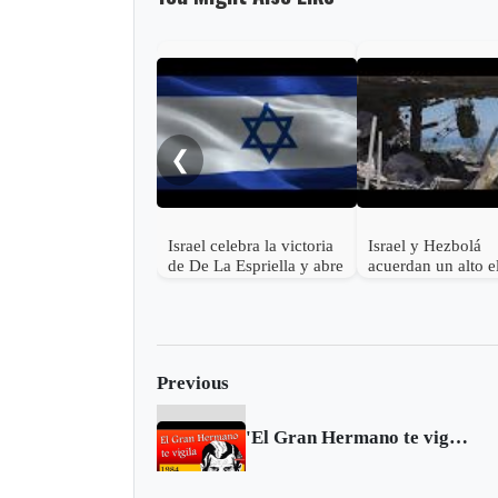
❮
Israel celebra la victoria
Israel y Hezbolá
de De La Espriella y abre
acuerdan un alto e
la puerta al
en el Líbano
restablecimiento pleno de
relaciones con Colombia
Previous
'El Gran Hermano te vigila' y otros términos surgidos de 1984