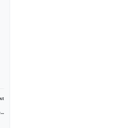
anyahu ordenó atacar
tivos terroristas en
rut
xt
..