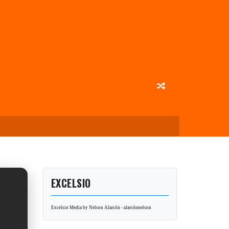
EXCELSIO
Excelsio Media by Nelson Alarcón - alarcónnelson