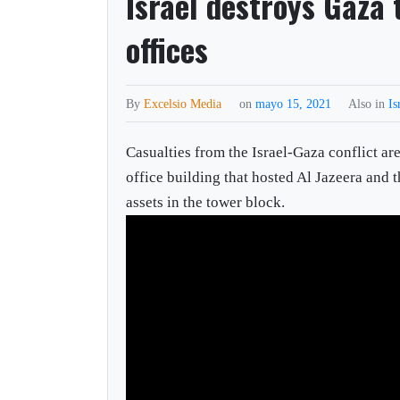
Israel destroys Gaza
offices
By
Excelsio Media
on
mayo 15, 2021
Also in
Is
Casualties from the Israel-Gaza conflict ar
office building that hosted Al Jazeera and 
assets in the tower block.