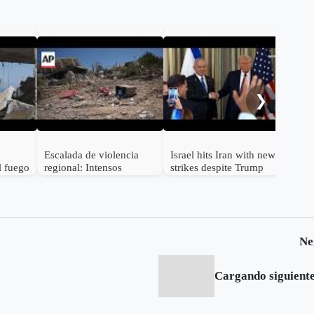
Net
obje
Bei
❯
Escalada de violencia
Israel hits Iran with new
l fuego
regional: Intensos
strikes despite Trump
bombardeos israelíes
warning
sacuden el sur del Líbano
Ne
Cargando siguiente.