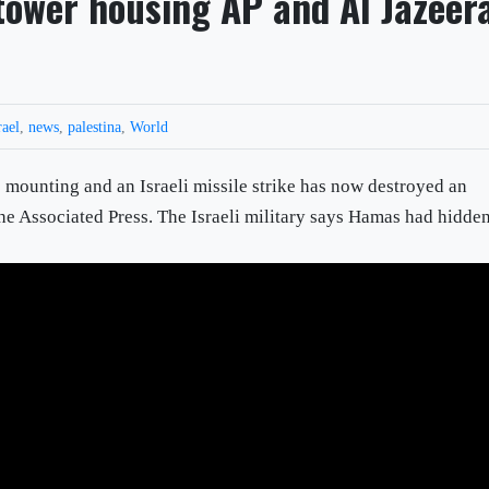
 tower housing AP and Al Jazeer
rael
,
news
,
palestina
,
World
e mounting and an Israeli missile strike has now destroyed an
the Associated Press. The Israeli military says Hamas had hidde