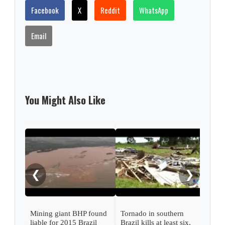
Facebook
X
Reddit
WhatsApp
Email
You Might Also Like
Rio 
ahea
conf
❮
❯
Mining giant BHP found
Tornado in southern
liable for 2015 Brazil
Brazil kills at least six,