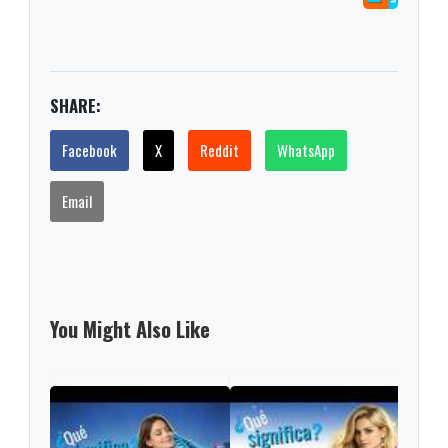
SHARE:
Facebook
X
Reddit
WhatsApp
Email
You Might Also Like
Las 
Roma