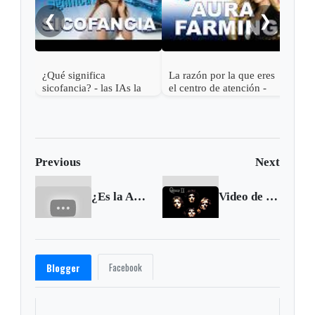
en e
❮
❯
¿Qué significa
La razón por la que eres
sicofancia? - las IAs la
el centro de atención -
usan contigo
¿Qué significa Aura
farming?
Previous
Next
¿Es la ALIANZA del PACÍFICO una nueva POTENCIA?
Video de “Bohemian Rhapsody” llegó al billón de reproducciones en Youtube
Facebook
Blogger