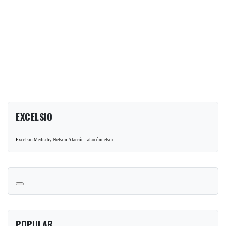
EXCELSIO
Excelsio Media by Nelson Alarcón - alarcónnelson
POPULAR