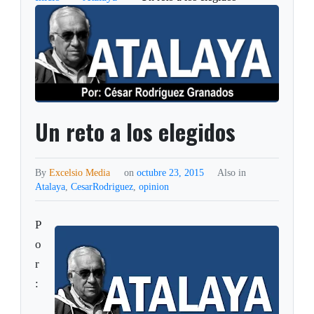
Un reto a los elegidos
By
Excelsio Media
on
octubre 23, 2015
Also in
Atalaya
,
CesarRodriguez
,
opinion
P
o
r
: