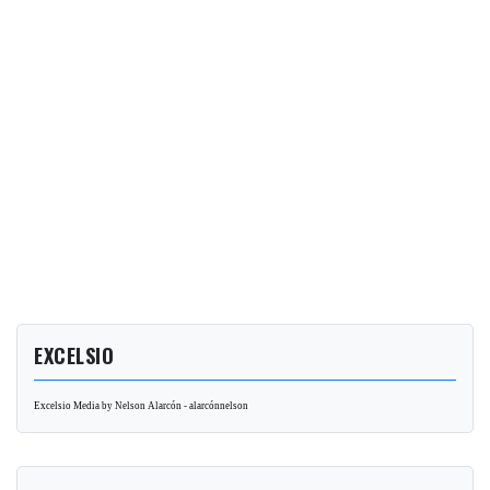
EXCELSIO
Excelsio Media by Nelson Alarcón - alarcónnelson