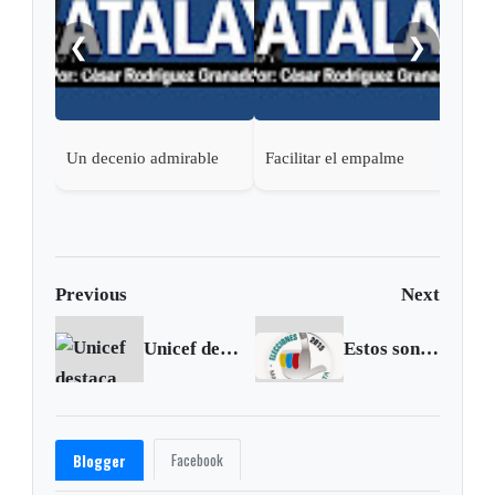
❮
❯
Un decenio admirable
Facilitar el empalme
Previous
Next
Unicef destaca avances en la erradicación de la polio
Estos son los estímulos que recibirá si vota
Facebook
Blogger