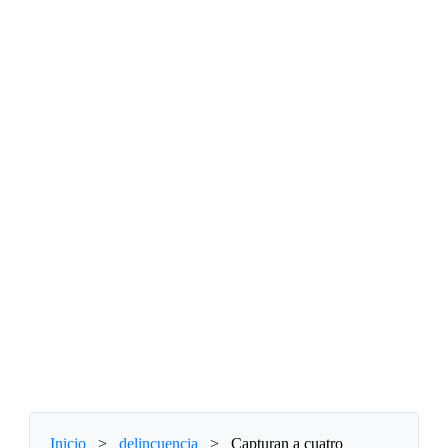
Inicio
>
delincuencia
>
Capturan a cuatro