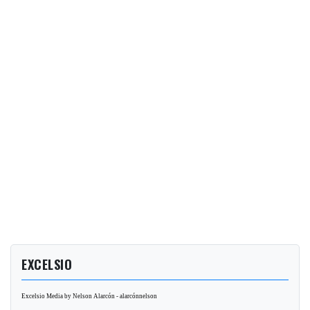
EXCELSIO
Excelsio Media by Nelson Alarcón - alarcónnelson