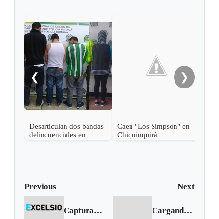
En T
ban
Apa
❮
❯
Desarticulan dos bandas
Caen "Los Simpson" en
delincuenciales en
Chiquinquirá
Duitama
Previous
Next
Capturan a dos distribuidores de droga en Tunja
Cargando siguiente...