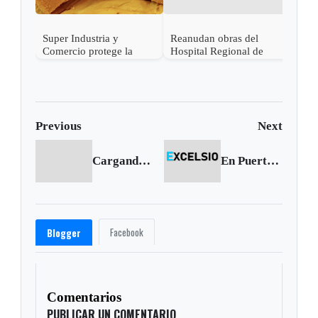
Super Industria y
Reanudan obras del
Comercio protege la
Hospital Regional de
Denominación de Origen
Moniquirá
“Bocadillo Veleño”
Previous
Next
Cargando anterior...
En Puerto Boyacá inundación deja 100 familias afectadas
Facebook
Blogger
Comentarios
PUBLICAR UN COMENTARIO