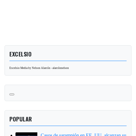
EXCELSIO
Excelsio Media by Nelson Alarcón - alarcónnelson
POPULAR
Casos de sarampión en EE. UU. alcanzan su