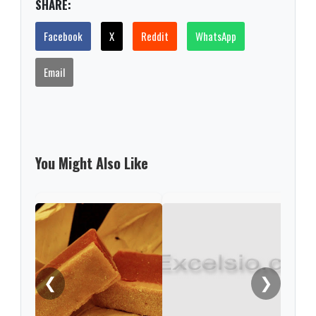
SHARE:
Facebook
X
Reddit
WhatsApp
Email
You Might Also Like
Encu
ingi
de 
❮
❯