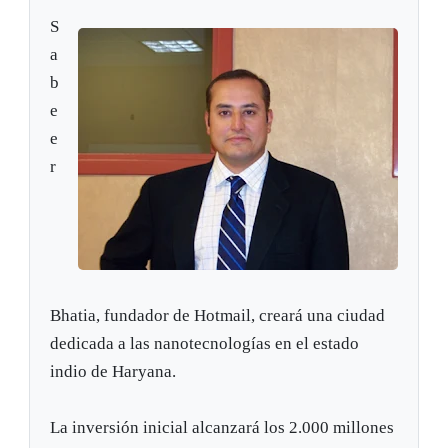
S
a
b
e
e
r
Bhatia, fundador de Hotmail, creará una ciudad
dedicada a las nanotecnologías en el estado
indio de Haryana.
La inversión inicial alcanzará los 2.000 millones