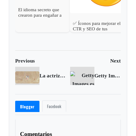
El idioma secreto que
crearon para engañar a
los algortitmos 😂 | ¿Qué
✅ Íconos para mejorar el
significa Algospeak?
CTR y SEO de tus
publicaciones web ✏
Previous
Next
La actriz Eva Longoria se ve en Google Earth
Getty Images es nuevo propietario de Pixel Images
Facebook
Blogger
Comentarios