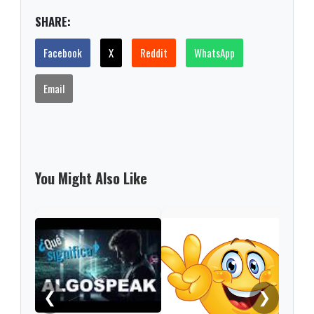
SHARE:
Facebook
X
Reddit
WhatsApp
Email
You Might Also Like
Noki
triu
❮
❯