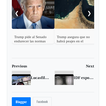
❮
❯
Trump pide al Senado
Trump asegura que no
endurecer las normas
habrá peajes en el
electorales tras fallo de la
Estrecho de Ormuz
Corte Suprema sobre
votos por correo
Previous
Next
Lucasfilm sues Chilean 'Star Wars'-themed car wash
IDF exposes an operational Tunnel Under the Rantisi Hospital
Facebook
Blogger