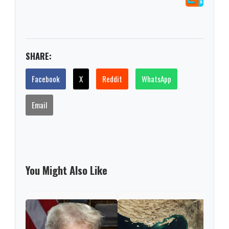
SHARE:
Facebook
X
Reddit
WhatsApp
Email
You Might Also Like
Trum
a Ab