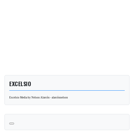
EXCELSIO
Excelsio Media by Nelson Alarcón - alarcónnelson