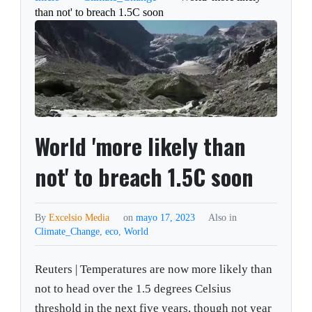
than not' to breach 1.5C soon
World 'more likely than
not' to breach 1.5C soon
By
Excelsio Media
on
mayo 17, 2023
Also in
Climate_Change
,
eco
,
World
Reuters | Temperatures are now more likely than
not to head over the 1.5 degrees Celsius
threshold in the next five years, though not year