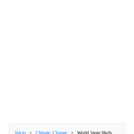
Inicio
>
Climate_Change
>
World 'more likely