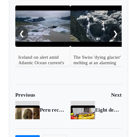
Iber
like
clim
❮
❯
Iceland on alert amid
The Swiss 'dying glacier'
Atlantic Ocean current's
melting at an alarming
possible collapse
pace
Previous
Next
Peru recovers national cultural treasures
Eight dead, thousands displaced as floods batter northern Italy