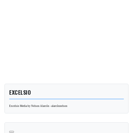
EXCELSIO
Excelsio Media by Nelson Alarcón - alarcónnelson