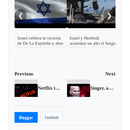
regi
bomb
❮
❯
sacu
Israel celebra la victoria
Israel y Hezbolá
de De La Espriella y abre
acuerdan un alto el fuego
la puerta al
en el Líbano
restablecimiento pleno de
relaciones con Colombia
Previous
Next
Netflix to invest $2.5 bln in South Korea
Singer, actor, activist Harry Belafonte dies at 96
Facebook
Blogger