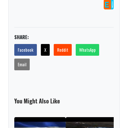
SHARE:
Facebook
X
Reddit
WhatsApp
Email
You Might Also Like
Esca