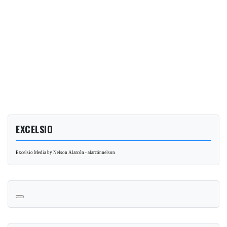
EXCELSIO
Excelsio Media by Nelson Alarcón - alarcónnelson