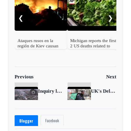
Caso
EE. 
punt
❮
❯
años
la v
Ataques rusos en la
Michigan reports the first
región de Kiev causan
2 US deaths related to
más de una docena de
cyclospora
muertos y desatan graves
incendios
Previous
Next
Inquiry links Putin to missile in MH17 downing
UK's Deliveroo to cut 9% of jobs as orders dip
Facebook
Blogger