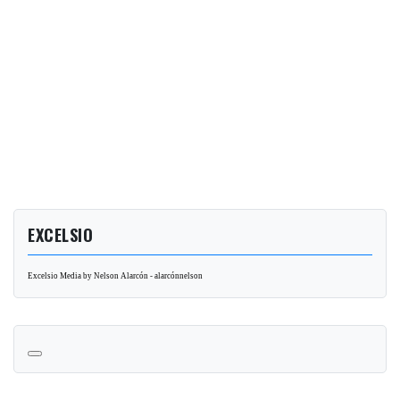
EXCELSIO
Excelsio Media by Nelson Alarcón - alarcónnelson