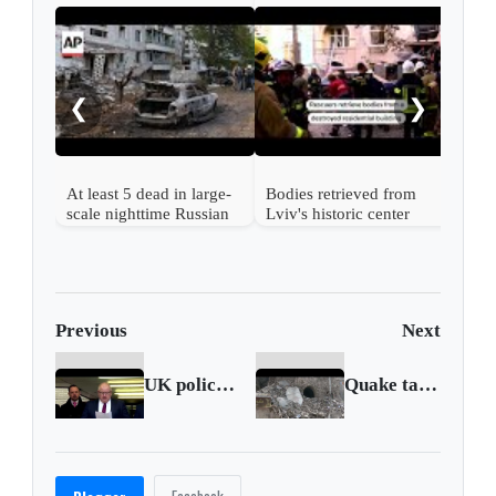
Russ
kill
says
❮
❯
At least 5 dead in large-
Bodies retrieved from
scale nighttime Russian
Lviv's historic center
strike on Ukraine
after Russian strike
Previous
Next
UK policeman jailed for at least 30 years for serial rape
Quake takes toll on ancient Aleppo citadel