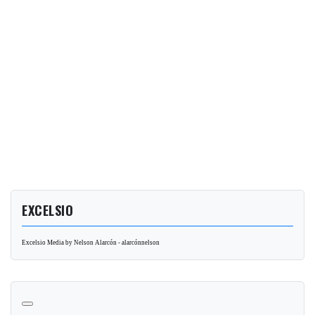
EXCELSIO
Excelsio Media by Nelson Alarcón - alarcónnelson