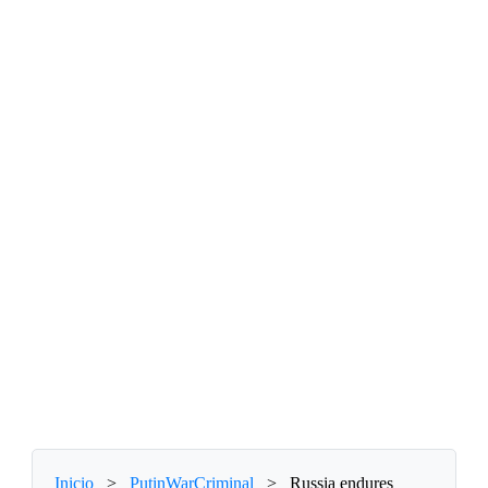
Inicio
>
PutinWarCriminal
>
Russia endures