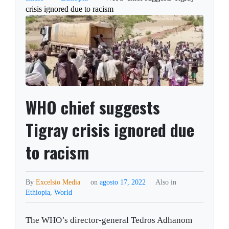
crisis ignored due to racism
WHO chief suggests
Tigray crisis ignored due
to racism
By
Excelsio Media
on
agosto 17, 2022
Also in
Ethiopia
,
World
The WHO’s director-general Tedros Adhanom