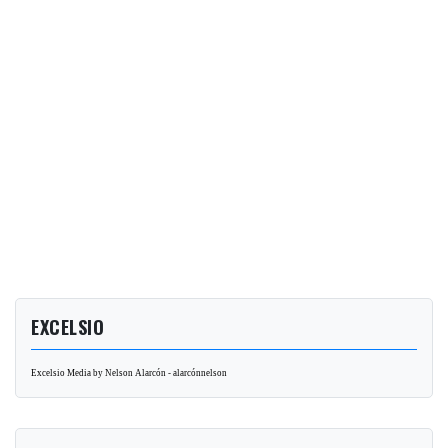
EXCELSIO
Excelsio Media by Nelson Alarcón - alarcónnelson