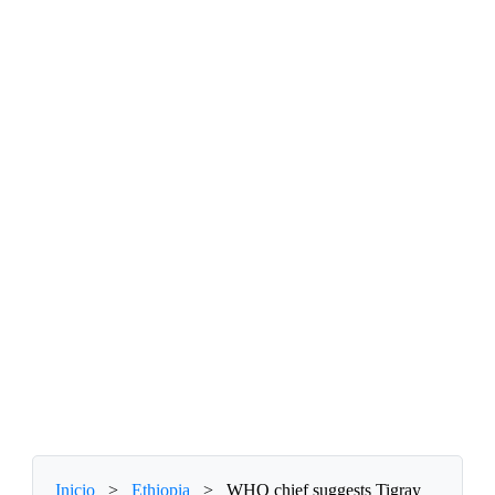
Inicio
>
Ethiopia
>
WHO chief suggests Tigray