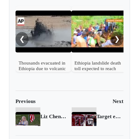
U.N.
Ukra
❮
❯
Thousands evacuated in
Ethiopia landslide death
Ethiopia due to volcanic
toll expected to reach
activity
500
Previous
Next
Liz Cheney to battle Donald Trump
Target earnings fall as inflation hits shoppers